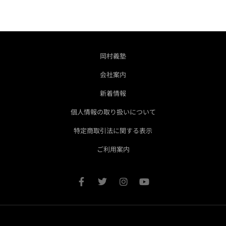
岡村義塾
会社案内
新着情報
個人情報の取り扱いについて
特定商取引法に関する表示
ご利用案内
F
T
I
Y
a
w
n
o
c
i
s
u
e
t
t
t
b
t
a
u
o
e
g
b