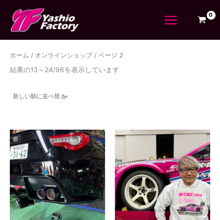
新
最
最
内
検
し
低
高
い
容
索
価
価
順
を
格
格
対
ス
象
キ
ホーム
/
オンラインショップ
/ ページ 2
ッ
:
プ
結果の13～24/96を表示しています
価
格
帯:
¥350,000
–
¥398,000