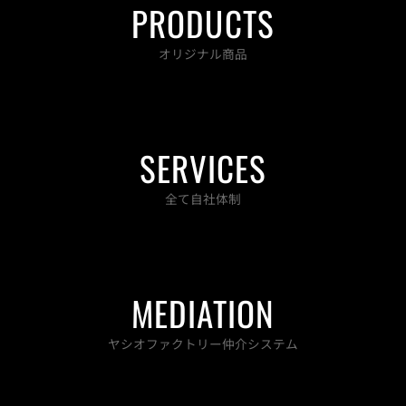
PRODUCTS
o
r
r
e
k
a
-
m
オリジナル商品
f
SERVICES
全て自社体制
MEDIATION
ヤシオファクトリー仲介システム