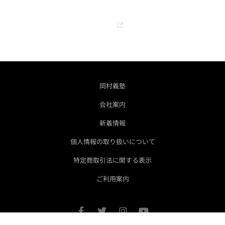
オフィシャル YouTube チャンネル
GO
岡村義塾
会社案内
新着情報
個人情報の取り扱いについて
特定商取引法に関する表示
ご利用案内
F
T
I
Y
a
w
n
o
c
i
s
u