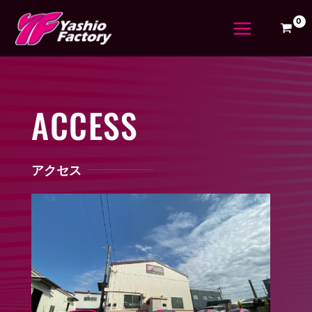
内
容
を
ス
キ
ッ
プ
ACCESS
アクセス