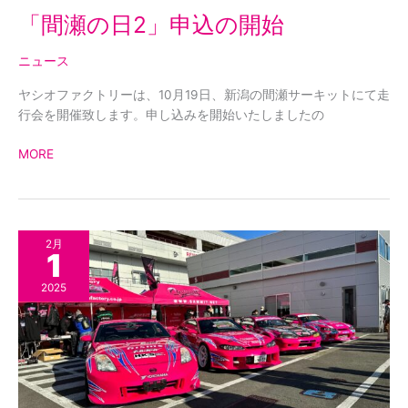
「間瀬の日2」申込の開始
ニュース
ヤシオファクトリーは、10月19日、新潟の間瀬サーキットにて走
行会を開催致します。申し込みを開始いたしましたの
MORE
岡
2月
1
村
義
2025
塾
2025
日
程