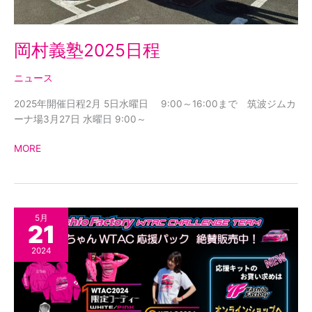
岡村義塾2025日程
ニュース
2025年開催日程2月 5日水曜日 9:00～16:00まで 筑波ジムカ
ーナ場3月27日 水曜日 9:00～
MORE
WTAC
5月
21
岡
ち
2024
ゃ
ん
応
援