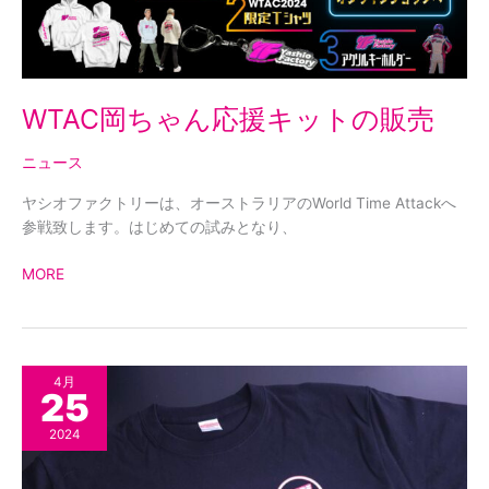
キ
ッ
ト
の
WTAC岡ちゃん応援キットの販売
販
売
ニュース
ヤシオファクトリーは、オーストラリアのWorld Time Attackへ
参戦致します。はじめての試みとなり、
MORE
コ
4月
25
ラ
ボ
2024
T
シ