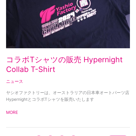
ャ
ツ
の
販
売
Hypernight
Collab
T-
Shirt
コラボTシャツの販売 Hypernight
Collab T-Shirt
ニュース
ヤシオファクトリーは、オーストラリアの日本車オートパーツ店
HypernightとコラボTシャツを販売いたします
MORE