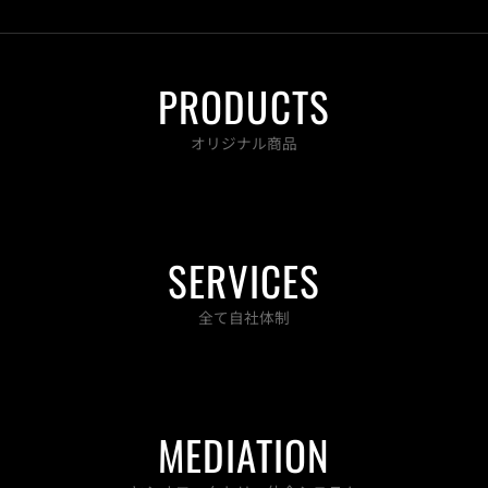
c
i
s
u
e
t
t
t
b
t
a
u
o
e
g
b
PRODUCTS
o
r
r
e
k
a
-
m
オリジナル商品
f
SERVICES
全て自社体制
MEDIATION