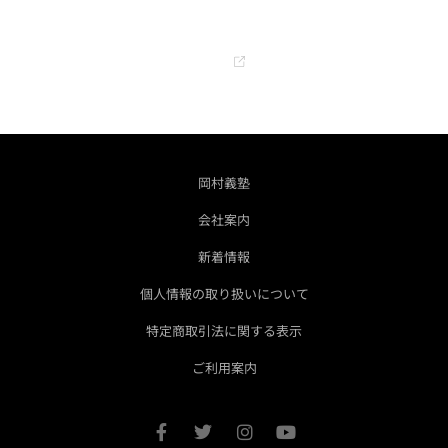
オフィシャル YouTube チャンネル
GO
岡村義塾
会社案内
新着情報
個人情報の取り扱いについて
特定商取引法に関する表示
ご利用案内
F
T
I
Y
a
w
n
o