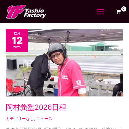
内
容
を
ス
キ
岡
12月
ッ
12
村
プ
義
2025
塾
2026
日
程
岡村義塾2026日程
カテゴリーなし
,
ニュース