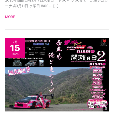
2026年開催日程1月 7日水曜日 9:00～16:00まで 筑波ジムカ
ーナ場3月11日 水曜日 8:00～ […]
MORE
「間
7月
15
瀬
の
2025
日
2」
申
込
の
開
始