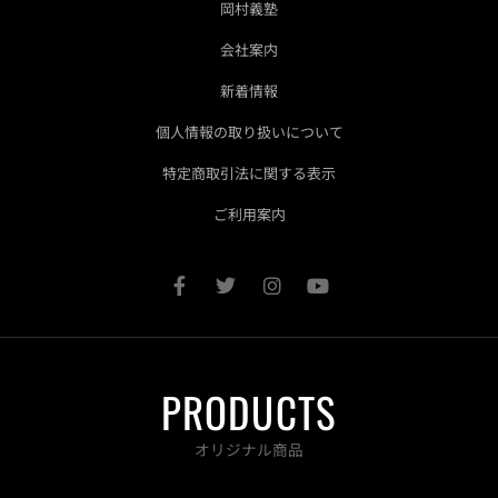
岡村義塾
会社案内
新着情報
個人情報の取り扱いについて
特定商取引法に関する表示
ご利用案内
F
T
I
Y
a
w
n
o
c
i
s
u
e
t
t
t
b
t
a
u
o
e
g
b
PRODUCTS
o
r
r
e
k
a
-
m
オリジナル商品
f