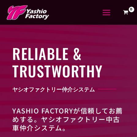
内
容
を
ス
キ
ッ
プ
RELIABLE &
TRUSTWORTHY
ヤシオファクトリー仲介システム
YASHIO FACTORYが信頼してお薦
めする。ヤシオファクトリー中古
車仲介システム。