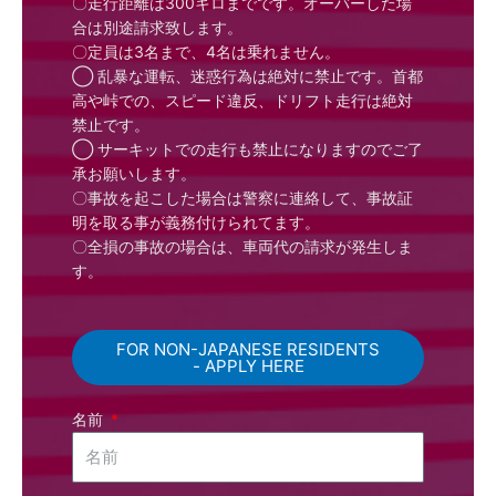
〇走行距離は300キロまでです。オーバーした場
合は別途請求致します。
〇定員は3名まで、4名は乗れません。
◯ 乱暴な運転、迷惑行為は絶対に禁止です。首都
高や峠での、スピード違反、ドリフト走行は絶対
禁止です。
◯ サーキットでの走行も禁止になりますのでご了
承お願いします。
〇事故を起こした場合は警察に連絡して、事故証
明を取る事が義務付けられてます。
〇全損の事故の場合は、車両代の請求が発生しま
す。
FOR NON-JAPANESE RESIDENTS
- APPLY HERE
名前