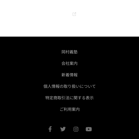
オフィシャル YouTube チャンネル
GO
岡村義塾
会社案内
新着情報
個人情報の取り扱いについて
特定商取引法に関する表示
ご利用案内
F
T
I
Y
a
w
n
o
c
i
s
u