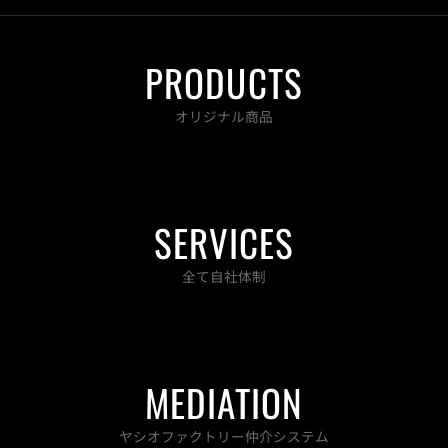
e
t
t
t
b
t
a
u
o
e
g
b
PRODUCTS
o
r
r
e
k
a
-
m
オリジナル商品
f
SERVICES
全て自社体制
MEDIATION
ヤシオファクトリー仲介システム