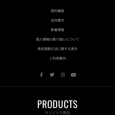
岡村義塾
会社案内
新着情報
個人情報の取り扱いについて
特定商取引法に関する表示
ご利用案内
F
T
I
Y
a
w
n
o
c
i
s
u
e
t
t
t
b
t
a
u
o
e
g
b
PRODUCTS
o
r
r
e
k
a
-
m
オリジナル商品
f