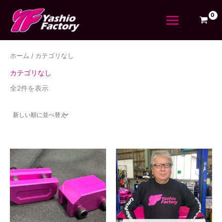
新
最
最
内
検
し
低
高
い
容
索
価
価
順
を
格
格
対
ス
象
キ
ホーム
/ カテゴリなし
ッ
:
プ
カテゴリなし
全2件を表示