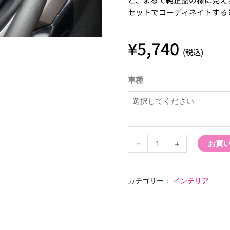
セットでコーディネイトする
¥
5,740
(税込)
シ
車種
ル
ビ
ア
専
用
-
+
お買
シ
フ
ト
カテゴリー：
インテリア
ブ
ー
ツ
個