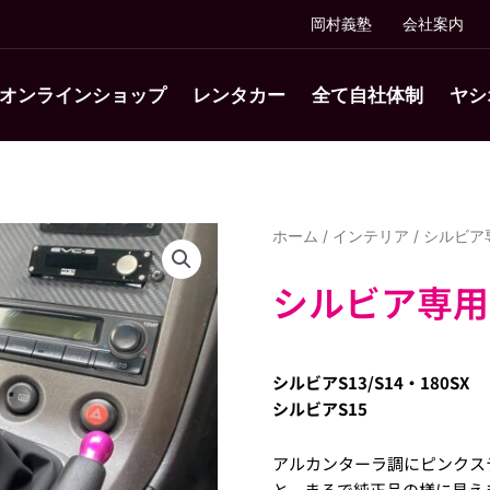
岡村義塾
会社案内
オンラインショップ
レンタカー
全て自社体制
ヤシ
ホーム
/
インテリア
/ シルビア
シルビア専用
シルビアS13/S14・180SX
シルビアS15
アルカンターラ調にピンクス
と、まるで純正品の様に見え