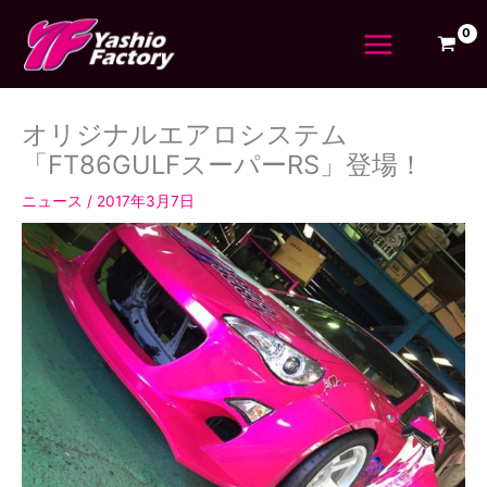
内
容
を
ス
キ
オリジナルエアロシステム
ッ
プ
「FT86GULFスーパーRS」登場！
ニュース
/
2017年3月7日