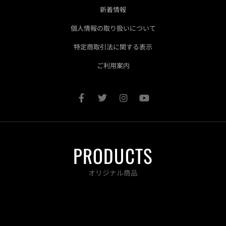
新着情報
個人情報の取り扱いについて
特定商取引法に関する表示
ご利用案内
F
T
I
Y
a
w
n
o
c
i
s
u
e
t
t
t
b
t
a
u
o
e
g
b
PRODUCTS
o
r
r
e
k
a
-
m
オリジナル商品
f