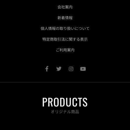
会社案内
新着情報
個人情報の取り扱いについて
特定商取引法に関する表示
ご利用案内
F
T
I
Y
a
w
n
o
c
i
s
u
e
t
t
t
b
t
a
u
o
e
g
b
PRODUCTS
o
r
r
e
k
a
-
m
オリジナル商品
f