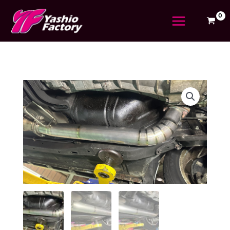
内
容
を
ス
キ
ッ
プ