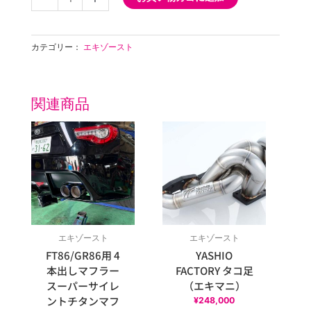
FACTORY
S13
S14
カテゴリー：
エキゾースト
S15
チ
タ
ン
関連商品
製
価
フ
格
ロ
帯:
¥350,000
ン
–
ト
¥398,000
パ
イ
プ
個
エキゾースト
エキゾースト
FT86/GR86用 4
YASHIO
本出しマフラー
FACTORY タコ足
スーパーサイレ
（エキマニ）
ントチタンマフ
¥
248,000