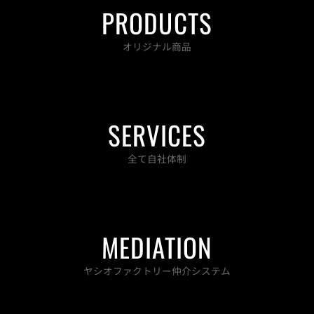
PRODUCTS
o
r
r
e
k
a
-
m
オリジナル商品
f
SERVICES
全て自社体制
MEDIATION
ヤシオファクトリー仲介システム