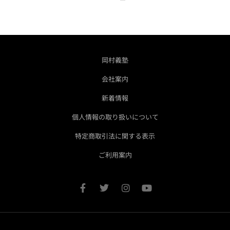
岡村義塾
会社案内
新着情報
個人情報の取り扱いについて
特定商取引法に関する表示
ご利用案内
F
T
I
Y
a
w
n
o
c
i
s
u
e
t
t
t
b
t
a
u
o
e
g
b