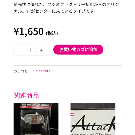
耐光性に優れた、ヤシオファクトリー初期からのオリジ
ナル。YFがセンターに来ているタイプです。
¥
1,650
(税込)
YASHIO
-
+
お買い物カゴに追加
FACTORY
メ
ッ
カテゴリー：
Stickers
キ
印
刷
ス
関連商品
テ
ッ
カ
ー
Version
2