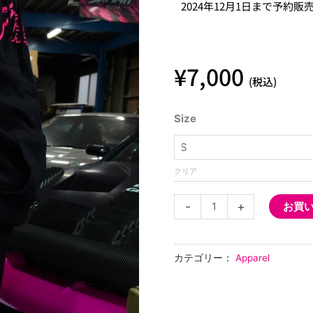
2024年12月1日まで予約
¥
7,000
(税込)
2025
Size
YASHIO
FACTORY
ネ
クリア
オ
ン
-
+
お買
ピ
ン
ク
カテゴリー：
Apparel
ス
ウ
ェ