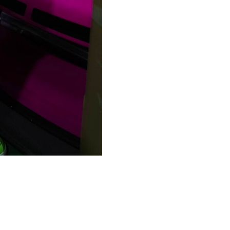
ッ
ト
パ
ン
ツ
個