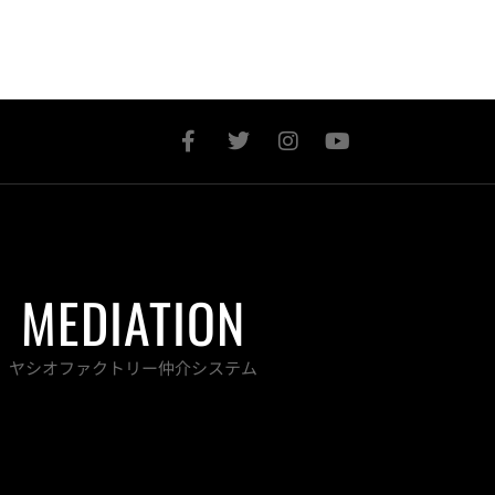
F
T
I
Y
a
w
n
o
c
i
s
u
e
t
t
t
b
t
a
u
o
e
g
b
o
r
r
e
k
a
MEDIATION
-
m
f
ヤシオファクトリー仲介システム