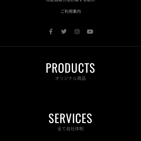
ご利用案内
F
T
I
Y
a
w
n
o
c
i
s
u
e
t
t
t
b
t
a
u
o
e
g
b
PRODUCTS
o
r
r
e
k
a
-
m
オリジナル商品
f
SERVICES
全て自社体制