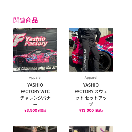
ク
ト
リ
関連商品
ー
フ
ラ
イ
ト
タ
グ
個
Apparel
Apparel
YASHIO
YASHIO
FACTORY WTC
FACTORY スウェ
チャレンジバナ
ット セットアッ
ー
プ
¥
3,500
¥
13,000
(税込)
(税込)