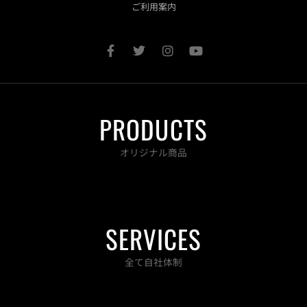
ご利用案内
F
T
I
Y
a
w
n
o
c
i
s
u
e
t
t
t
b
t
a
u
o
e
g
b
PRODUCTS
o
r
r
e
k
a
-
m
オリジナル商品
f
SERVICES
全て自社体制